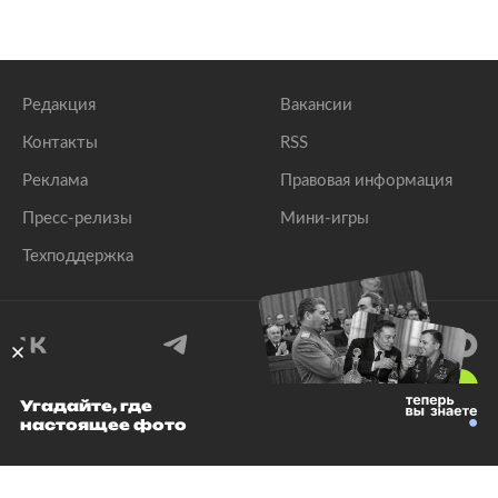
Редакция
Вакансии
Контакты
RSS
Реклама
Правовая информация
Пресс-релизы
Мини-игры
Техподдержка
18
+
Угадайте, где
настоящее фото
© 1999–2026 Все права защищены.
ООО «Лента.Ру»
Лента добра