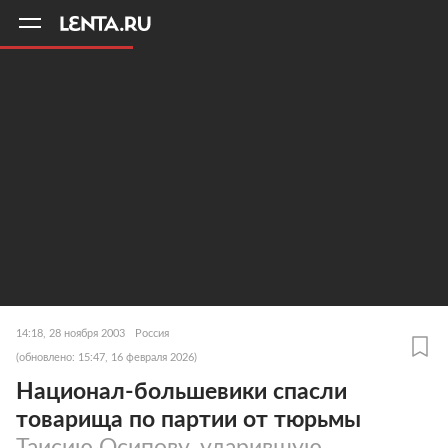
11
A
14:18, 28 ноября 2003
Россия
(обновлено: 15:47, 16 февраля 2026)
Национал-большевики спасли
товарища по партии от тюрьмы
Таисию Осипову, ударившую