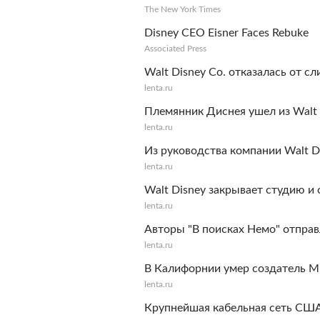
The New York Times
Disney CEO Eisner Faces Rebuke
Associated Press
Walt Disney Co. отказалась от с
lenta.ru
Племянник Диснея ушел из Walt
lenta.ru
Из руководства компании Walt 
lenta.ru
Walt Disney закрывает студию и
lenta.ru
Авторы "В поисках Немо" отправ
lenta.ru
В Калифорнии умер создатель М
lenta.ru
Крупнейшая кабельная сеть CША