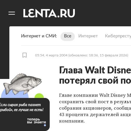
11
A
Интернет и СМИ
Все
Интернет
Киберпрест
05:54, 4 марта 2004
(обновлено: 18:36, 15 февраля 2026)
Глава Walt Disn
потерял свой п
Главе компании Walt Disney М
сохранить свой пост в резул
Если сырая рыба пахнет
собрания акционеров, сообщае
«рыбой», ее лучше не есть!
43 процента держателей акц
компании.