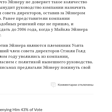
что Эйзнеру не доверяет такое количество
вынудит руководство компании назначить
ы совета директоров, оставив за Эйзнером
. Ранее представители компании
подобных решений еще не пришло, и
ать до 2006 года, когда у Майкла Эйзнера
.
тив Эйзнера являются племянник Уолта
вший член совета директоров Стэнли Голд
ошлом году уволились из компании,
ласием с политикой нынешнего руководства.
письмах предлагали Эйзнеру покинуть свой
Комментарии отключены
Denying Him 43% of Vote