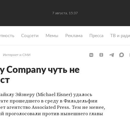
7 августа, 15:37
упность
Coцсети
Мемы
Реклама
Пресса
ТВ и рад
Интернет и СМИ
ey Company чуть не
ост
айклу Эйзнеру (Michael Eisner) удалось
ьтате прошедшего в среду в Филадельфии
т агентство Associated Press. Тем не менее,
ий проголосовали против нынешнего главы