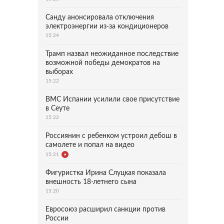
Санду анонсировала отключения
электроэнергии из-за кондиционеров
15:24
Трамп назвал неожиданное последствие
возможной победы демократов на
выборах
15:22
ВМС Испании усилили свое присутствие
в Сеуте
15:22
Россиянин с ребенком устроил дебош в
самолете и попал на видео
15:21
Фигуристка Ирина Слуцкая показала
внешность 18-летнего сына
15:20
Евросоюз расширил санкции против
России