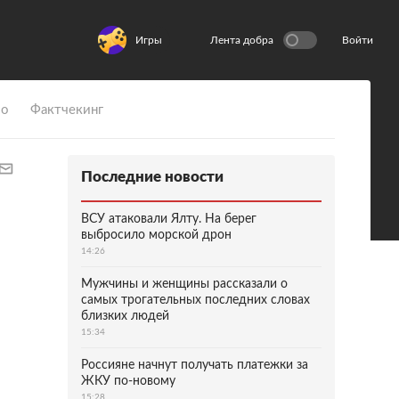
Игры
Лента добра
Войти
ио
Фактчекинг
Последние новости
ВСУ атаковали Ялту. На берег
выбросило морской дрон
14:26
Мужчины и женщины рассказали о
самых трогательных последних словах
близких людей
15:34
Россияне начнут получать платежки за
ЖКУ по-новому
15:28