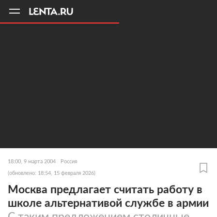
11
A
18:00, 9 марта 2004
Россия
(обновлено: 18:54, 15 февраля 2026)
Москва предлагает считать работу в
школе альтернативой службе в армии
С таким предложением столичные