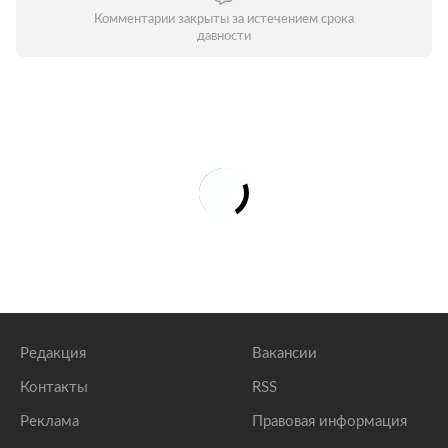
Комментарии закрыты за истечением срока
давности
Редакция
Вакансии
Контакты
RSS
Реклама
Правовая информация