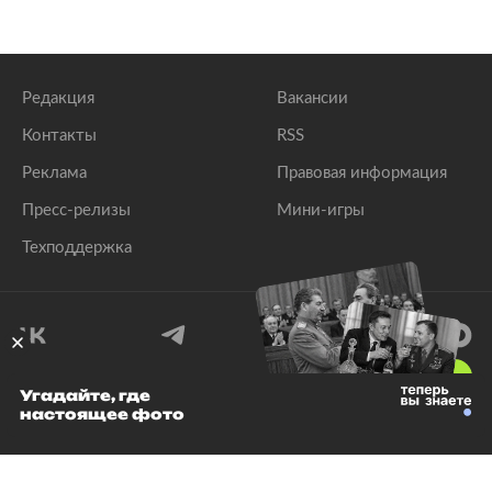
Редакция
Вакансии
Контакты
RSS
Реклама
Правовая информация
Пресс-релизы
Мини-игры
Техподдержка
18
+
Угадайте, где
настоящее фото
© 1999–2026 Все права защищены.
ООО «Лента.Ру»
Лента добра