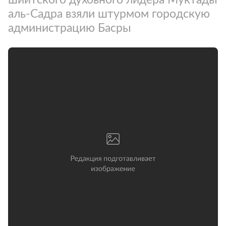
аль-Садра взяли штурмом городскую
администрацию Басры