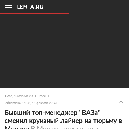
11
A
15:54, 13 апреля 2004
Россия
(обновлено: 21:34, 15 февраля 2026)
Бывший топ-менеджер "ВАЗа"
сменил круизный лайнер на тюрьму в
Монако
В Монако арестованы