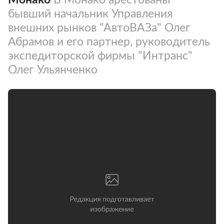
бывший начальник Управления
внешних рынков "АвтоВАЗа" Олег
Абрамов и его партнер, руководитель
экспедиторской фирмы "Интранс"
Олег Ульянченко