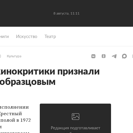
8 августа, 11:11
ниги
Искусство
Театр
)
Культура
кинокритики признали
 образцовым
 исполнении
Крестный
полой в 1972
и