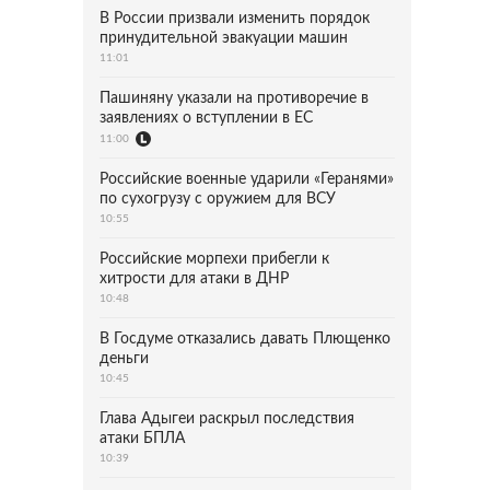
В России призвали изменить порядок
принудительной эвакуации машин
11:01
Пашиняну указали на противоречие в
заявлениях о вступлении в ЕС
11:00
Российские военные ударили «Геранями»
по сухогрузу с оружием для ВСУ
10:55
Российские морпехи прибегли к
хитрости для атаки в ДНР
10:48
В Госдуме отказались давать Плющенко
деньги
10:45
Глава Адыгеи раскрыл последствия
атаки БПЛА
10:39