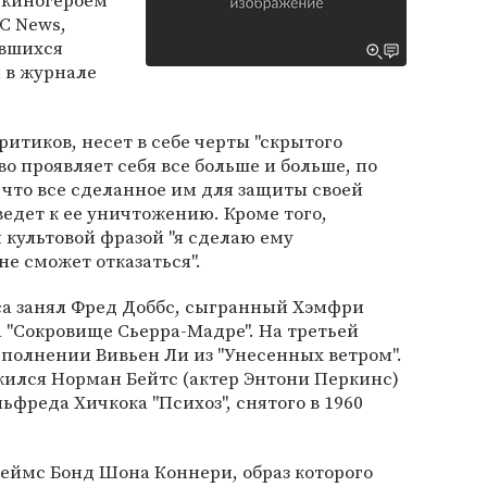
 киногероем
C News,
ившихся
 в журнале
итиков, несет в себе черты "скрытого
во проявляет себя все больше и больше, по
", что все сделанное им для защиты своей
ведет к ее уничтожению. Кроме того,
культовой фразой "я сделаю ему
не сможет отказаться".
са занял Фред Доббс, сыгранный Хэмфри
а "Сокровище Сьерра-Мадре". На третьей
исполнении Вивьен Ли из "Унесенных ветром".
жился Норман Бейтс (актер Энтони Перкинс)
ьфреда Хичкока "Психоз", снятого в 1960
еймс Бонд Шона Коннери, образ которого