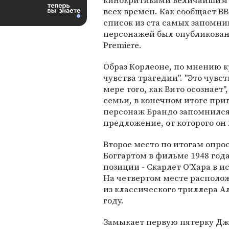
кинокритиками величайшим
всех времен. Как сообщает BB
список из ста самых запомн
персонажей был опубликован
Premiere.
Образ Корлеоне, по мнению кр
чувства трагедии". "Это чувст
мере того, как Вито осознает
семьи, в конечном итоге при
персонаж Брандо запомнился 
предложение, от которого он 
Второе место по итогам опро
Боггартом в фильме 1948 год
позиции - Скарлет О'Хара в 
На четвертом месте располо
из классического триллера Ал
году.
Замыкает первую пятерку Дж