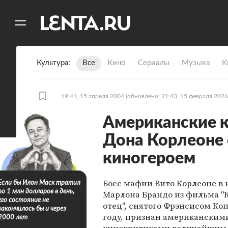
11
A
Культура
Все
Кино
Сериалы
Музыка
К
19:41, 15 апреля 2004
(обновлено: 21:43, 15 февраля 2026
Американские 
Дона Корлеоне
киногероем
Босс мафии Вито Корлеоне в
Если бы Илон Маск тратил
по 1 млн долларов в день,
Марлона Брандо из фильма "
его состояние не
отец", снятого Фрэнсисом Коп
закончилось бы и через
году, признан американским
2000 лет