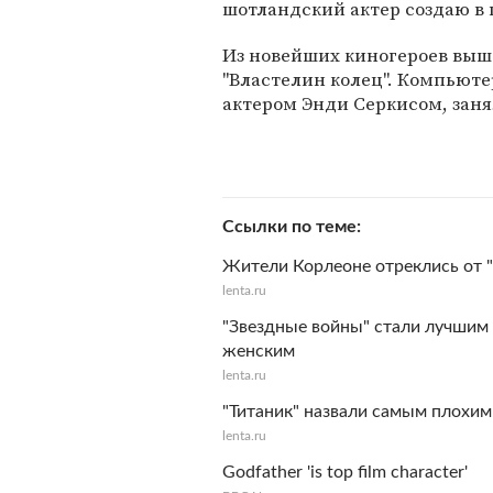
шотландский актер создаю в 
Из новейших киногероев выше
"Властелин колец". Компьют
актером Энди Серкисом, заня
Ссылки по теме
Жители Корлеоне отреклись от "
lenta.ru
"Звездные войны" стали лучшим
женским
lenta.ru
"Титаник" назвали самым плохи
lenta.ru
Godfather 'is top film character'