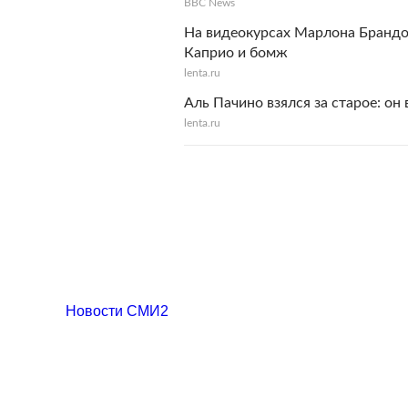
BBC News
На видеокурсах Марлона Брандо
Каприо и бомж
lenta.ru
Аль Пачино взялся за старое: он
lenta.ru
Новости СМИ2