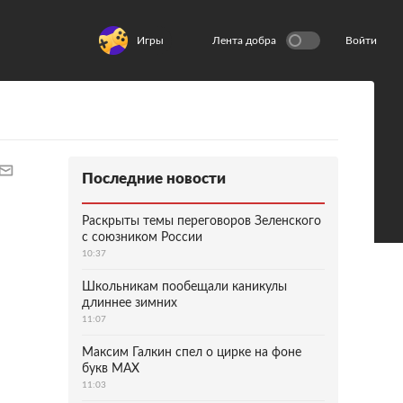
Игры
Лента добра
Войти
Последние новости
Раскрыты темы переговоров Зеленского
с союзником России
10:37
Школьникам пообещали каникулы
длиннее зимних
11:07
Максим Галкин спел о цирке на фоне
букв MAX
11:03