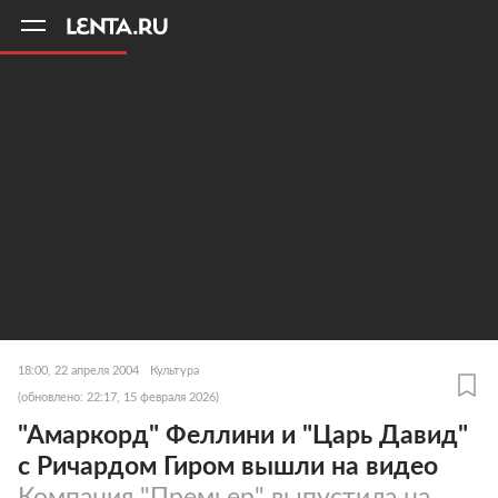
11
A
18:00, 22 апреля 2004
Культура
(обновлено: 22:17, 15 февраля 2026)
"Амаркорд" Феллини и "Царь Давид"
с Ричардом Гиром вышли на видео
Компания "Премьер" выпустила на