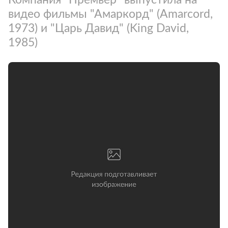
видео фильмы "Амаркорд" (Amarcord,
1973) и "Царь Давид" (King David,
1985)