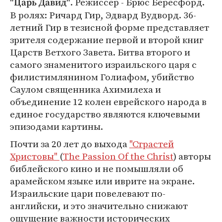
. Режиссер - Брюс Бересфорд.
"Царь Давид"
В ролях: Ричард Гир, Эдвард Вудворд. 36-
летний Гир в тезисной форме представляет
зрителя содержание первой и второй книг
Царств Ветхого Завета. Битва второго и
самого знаменитого израильского царя с
филистимлянином Голиафом, убийство
Саулом священника Ахимилеха и
объединение 12 колен еврейского народа в
единое государство являются ключевыми
эпизодами картины.
Почти за 20 лет до выхода
"Страстей
Христовы"
(
The Passion Of the Christ
) авторы
библейского кино и не помышляли об
арамейском языке или иврите на экране.
Израильские цари повелевают по-
английски, и это значительно снижают
ощущение важности исторических