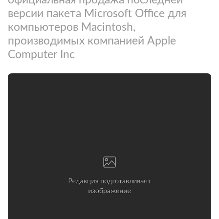
версии пакета Microsoft Office для
компьютеров Macintosh,
производимых компанией Apple
Computer Inc