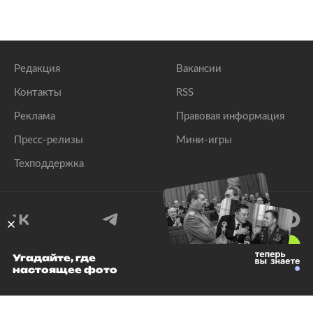
Редакция
Вакансии
Контакты
RSS
Реклама
Правовая информация
Пресс-релизы
Мини-игры
Техподдержка
18
+
Угадайте, где
настоящее фото
© 1999–2026 Все права защищены.
ООО «Лента.Ру»
Лента добра