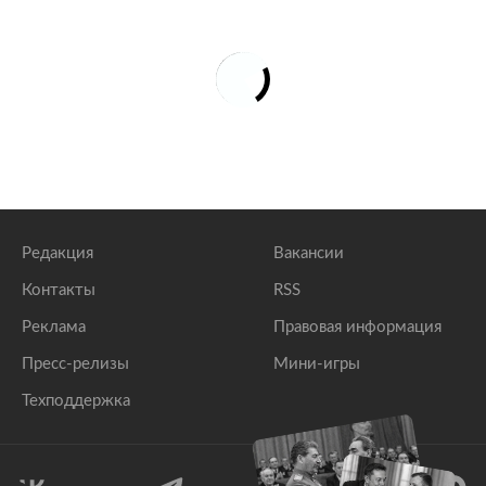
Редакция
Вакансии
Контакты
RSS
Реклама
Правовая информация
Пресс-релизы
Мини-игры
Техподдержка