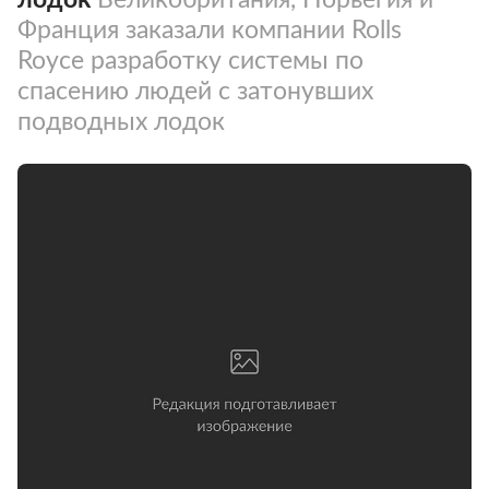
Франция заказали компании Rolls
Royce разработку системы по
спасению людей с затонувших
подводных лодок