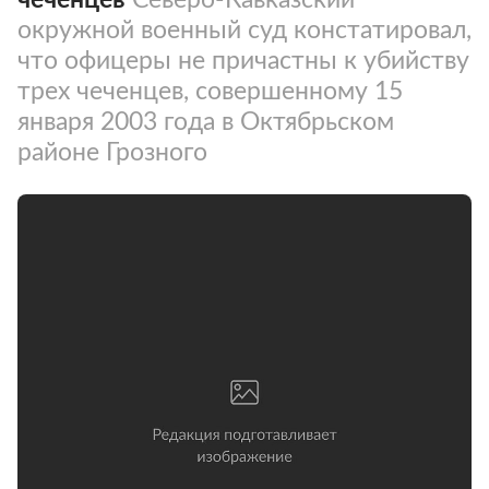
окружной военный суд констатировал,
что офицеры не причастны к убийству
трех чеченцев, совершенному 15
января 2003 года в Октябрьском
районе Грозного