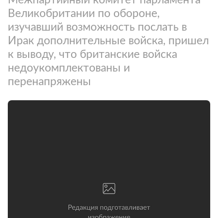
Великобритании по обороне,
изучавший возможность послать в
Ирак дополнительные войска, пришел
к выводу, что британские войска
недоукомплектованы и
перенапряжены