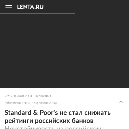
11
A
22:17, 8 июля 2004
Экономика
(обновлено: 04:37, 16 февраля 2026)
Standard & Poor's не стал снижать
рейтинги российских банков
Неустойчивость на российском