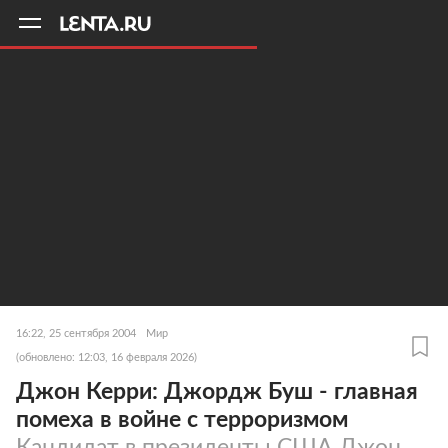
11
A
16:22, 25 сентября 2004
Мир
(обновлено: 12:03, 16 февраля 2026)
Джон Керри: Джордж Буш - главная
помеха в войне с терроризмом
Кандидат в президенты США Джон