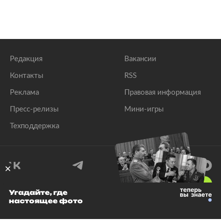
Редакция
Вакансии
Контакты
RSS
Реклама
Правовая информация
Пресс-релизы
Мини-игры
Техподдержка
18
+
Угадайте, где
настоящее фото
© 1999–2026 Все права защищены.
ООО «Лента.Ру»