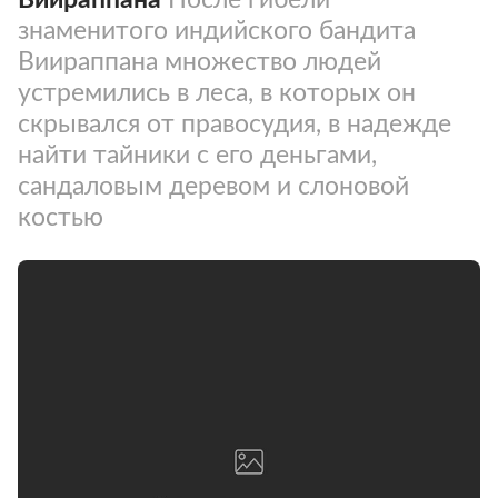
знаменитого индийского бандита
Виираппана множество людей
устремились в леса, в которых он
скрывался от правосудия, в надежде
найти тайники с его деньгами,
сандаловым деревом и слоновой
костью