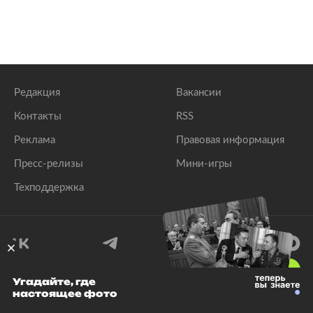
Редакция
Вакансии
Контакты
RSS
Реклама
Правовая информация
Пресс-релизы
Мини-игры
Техподдержка
18
+
Угадайте, где
настоящее фото
© 1999–2026 Все права защищены.
ООО «Лента.Ру»