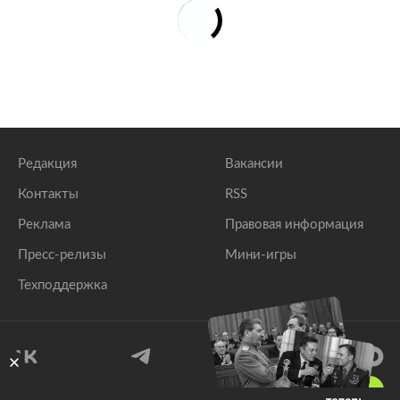
Редакция
Вакансии
Контакты
RSS
Реклама
Правовая информация
Пресс-релизы
Мини-игры
Техподдержка
18
+