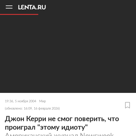
11
A
19:36, 5 ноября 2004
Мир
(обновлено: 16:09, 16 февраля 2026)
Джон Керри не смог поверить, что
проиграл "этому идиоту"
Американский журнал Newsweek