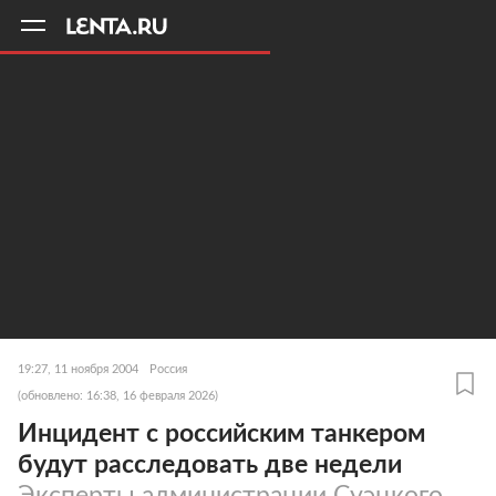
11
A
19:27, 11 ноября 2004
Россия
(обновлено: 16:38, 16 февраля 2026)
Инцидент с российским танкером
будут расследовать две недели
Эксперты администрации Суэцкого