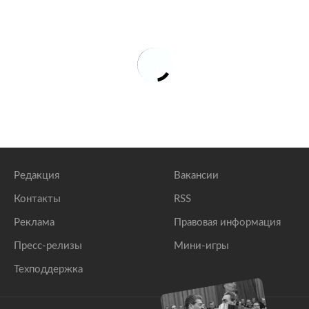
Редакция
Вакансии
Контакты
RSS
Реклама
Правовая информация
Пресс-релизы
Мини-игры
Техподдержка