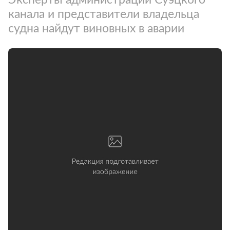
канала и представители владельца
судна найдут виновных в аварии