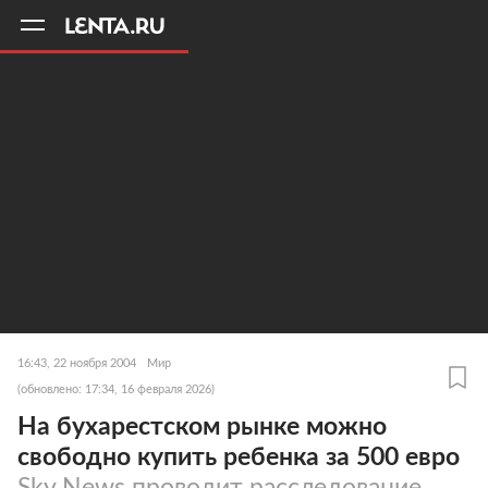
11
A
16:43, 22 ноября 2004
Мир
(обновлено: 17:34, 16 февраля 2026)
На бухарестском рынке можно
свободно купить ребенка за 500 евро
Sky News проводит расследование