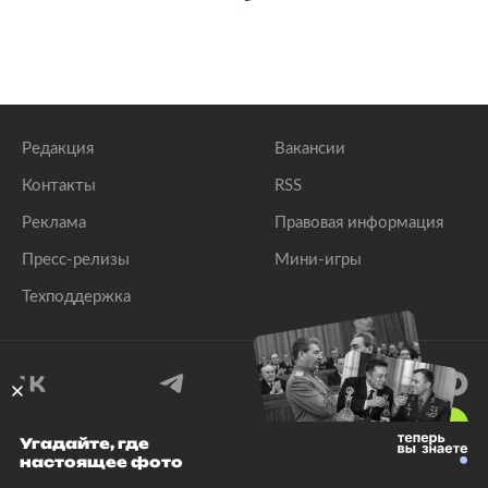
Редакция
Вакансии
Контакты
RSS
Реклама
Правовая информация
Пресс-релизы
Мини-игры
Техподдержка
18
+
Угадайте, где
настоящее фото
© 1999–2026 Все права защищены.
ООО «Лента.Ру»