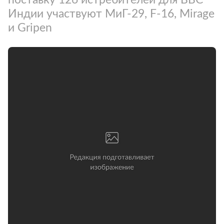
Индии участвуют МиГ-29, F-16, Mirage
и Gripen