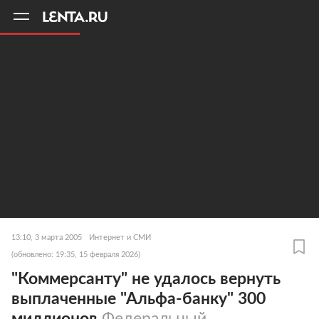
11
A
13:10, 3 марта 2005
Интернет и СМИ
(обновлено: 19:35, 15 февраля 2026)
"Коммерсанту" не удалось вернуть
выплаченные "Альфа-банку" 300
миллионов
Федеральный