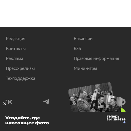
Редакция
Вакансии
Контакты
RSS
Реклама
Правовая информация
Пресс-релизы
Мини-игры
Техподдержка
18
+
Угадайте, где
настоящее фото
© 1999–2026 Все права защищены.
ООО «Лента.Ру»