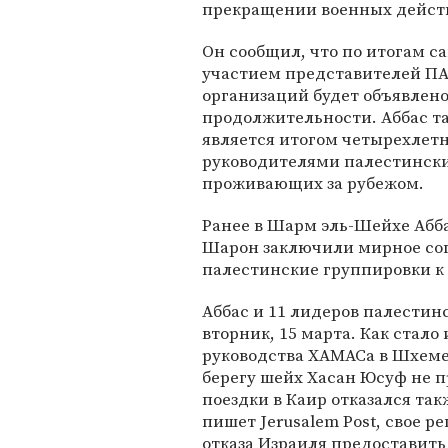
прекращении военных дейст
Он сообщил, что по итогам с
участием представителей ПА
организаций будет объявлено
продолжительности. Аббас т
является итогом четырехлет
руководителями палестински
проживающих за рубежом.
Ранее в Шарм эль-Шейхе Абб
Шарон заключили мирное со
палестинские группировки к
Аббас и 11 лидеров палестинс
вторник, 15 марта. Как стал
руководства ХАМАСа в Шхеме
берегу шейх Хасан Юсуф не п
поездки в Каир отказался так
пишет Jerusalem Post, свое 
отказа Израиля предоставить