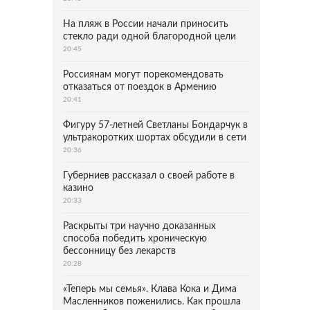
На пляж в России начали приносить
стекло ради одной благородной цели
20:45
Россиянам могут порекомендовать
отказаться от поездок в Армению
20:41
Фигуру 57-летней Светланы Бондарчук в
ультракоротких шортах обсудили в сети
20:36
Губерниев рассказал о своей работе в
казино
20:33
Раскрыты три научно доказанных
способа победить хроническую
бессонницу без лекарств
20:28
«Теперь мы семья». Клава Кока и Дима
Масленников поженились. Как прошла