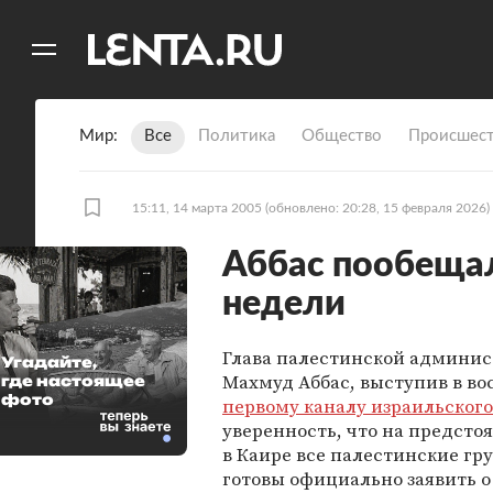
11
A
Мир
Все
Политика
Общество
Происшест
15:11, 14 марта 2005
(обновлено: 20:28, 15 февраля 2026)
Аббас пообещал
недели
Глава палестинской админи
Угадайте,
Махмуд Аббас, выступив в во
где настоящее
фото
первому каналу израильского
уверенность, что на предсто
в Каире все палестинские гр
готовы официально заявить о