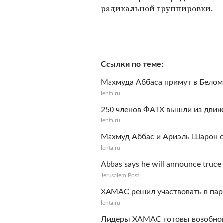
радикальной группировки.
Ссылки по теме
Махмуда Аббаса примут в Бело
lenta.ru
250 членов ФАТХ вышли из движе
lenta.ru
Махмуд Аббас и Ариэль Шарон 
lenta.ru
Abbas says he will announce truce
Jerusalem Post
ХАМАС решил участвовать в пар
lenta.ru
Лидеры ХАМАС готовы возобнов