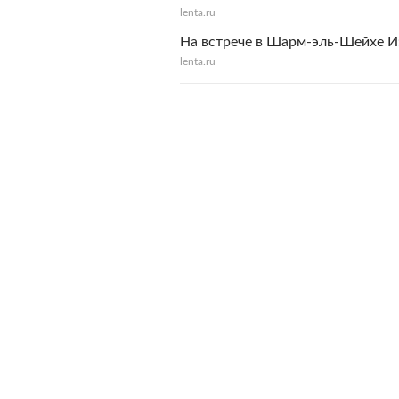
lenta.ru
На встрече в Шарм-эль-Шейхе И
lenta.ru