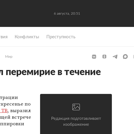
6 августа, 20:51
вия
Конфликты
Преступность
Мир
 перемирие в течение
страции
скресенье по
 ТВ
, выразил
ящей встрече
уппировки