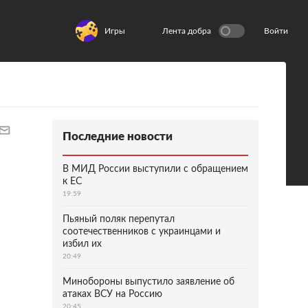
Игры
Лента добра
Войти
Последние новости
В МИД России выступили с обращением
к ЕС
19:59
Пьяный поляк перепутал
соотечественников с украинцами и
избил их
20:49
Минобороны выпустило заявление об
атаках ВСУ на Россию
20:45