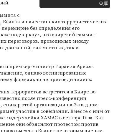
вий.
аммита с
, Египта и палестинских террористических
 перемирие без определения его
акже подчеркнул, что каирский саммит
них переговоров, проводимых между
х движений, как местных, так и
ас и премьер-министр Израиля Ариэль
глашение, однако военизированные
 нему формально не присоединились.
ких террористов встретятся в Каире во
о известно после пресс-конференции
, спикер этой организации на Западном
римет участия в совещании. Вместе с ним от
же лидер ячейки ХАМАС в секторе Газа. Как
решение они объясняют протестом против
 право выезда в Египет некоторым членам