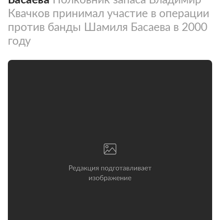
Квачков принимал участие в операции
против банды Шамиля Басаева в 2000
году