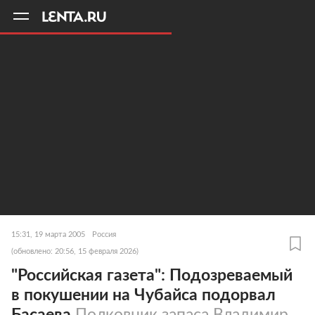
11
A
15:31, 19 марта 2005
Россия
(обновлено: 20:56, 15 февраля 2026)
"Российская газета": Подозреваемый
в покушении на Чубайса подорвал
Басаева
Полковник запаса Владимир