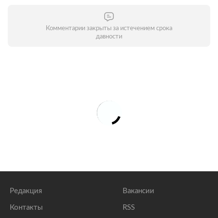
Комментарии закрыты за истечением срока
давности
Редакция
Вакансии
Контакты
RSS