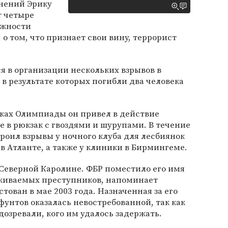
инений Эрику
т четыре
ожности
о том, что признает свои вину, террорист
я в организации нескольких взрывов в
в результате которых погибли два человека
амках Олимпиады он привел в действие
е в рюкзак с гвоздями и шурупами. В течение
роил взрывы у ночного клуба для лесбиянок
в Атланте, а также у клиники в Бирмингеме.
в Северной Каролине. ФБР поместило его имя
скиваемых преступников, напоминает
стован в мае 2003 года. Назначенная за его
фунтов оказалась невостребованной, так как
дозревали, кого им удалось задержать.