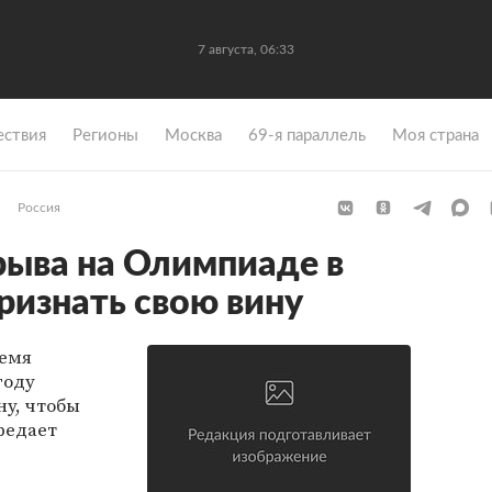
7 августа, 06:33
ствия
Регионы
Москва
69-я параллель
Моя страна
Россия
рыва на Олимпиаде в
ризнать свою вину
ремя
году
ну, чтобы
редает