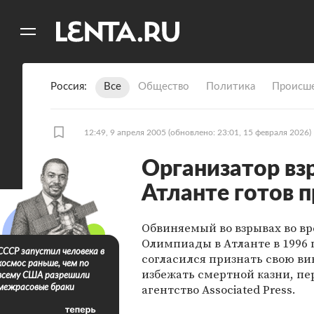
11
A
Россия
Все
Общество
Политика
Происше
12:49, 9 апреля 2005
(обновлено: 23:01, 15 февраля 2026)
Организатор вз
Атланте готов п
Обвиняемый во взрывах во в
Олимпиады в Атланте в 1996 
СССР запустил человека в
согласился признать свою ви
космос раньше, чем по
избежать смертной казни, пе
всему США разрешили
агентство Associated Press.
межрасовые браки