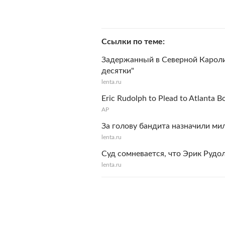
Ссылки по теме
Задержанный в Северной Кароли
десятки"
lenta.ru
Eric Rudolph to Plead to Atlanta 
АР
За голову бандита назначили м
lenta.ru
Суд сомневается, что Эрик Рудол
lenta.ru