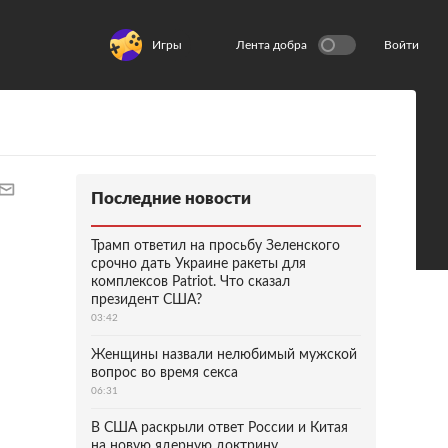
Игры
Лента добра
Войти
Последние новости
Трамп ответил на просьбу Зеленского
срочно дать Украине ракеты для
комплексов Patriot. Что сказал
президент США?
03:42
Женщины назвали нелюбимый мужской
вопрос во время секса
06:31
В США раскрыли ответ России и Китая
на новую ядерную доктрину