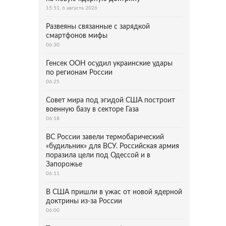
15:51, 6 августа 2026
Развеяны связанные с зарядкой
смартфонов мифы
06:30
Генсек ООН осудил украинские удары
по регионам России
06:25
Совет мира под эгидой США построит
военную базу в секторе Газа
06:18
ВС России завели термобарический
«будильник» для ВСУ. Российская армия
поразила цели под Одессой и в
Запорожье
06:11
В США пришли в ужас от новой ядерной
доктрины из-за России
06:00