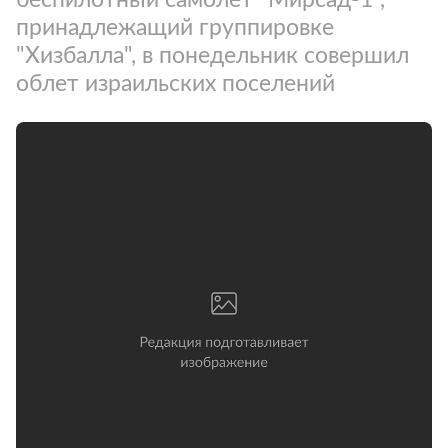
принадлежащий группировке
"Хизбалла", в понедельник совершил
облет израильских поселений