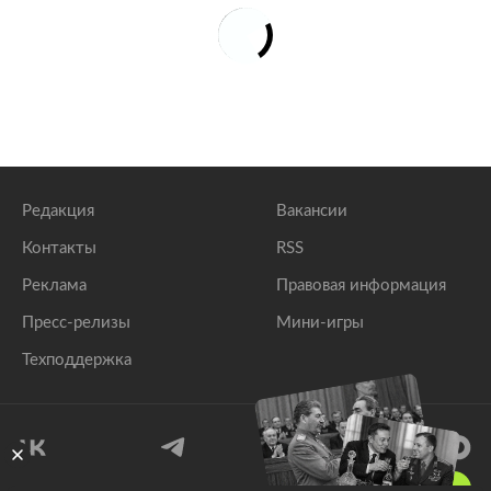
Редакция
Вакансии
Контакты
RSS
Реклама
Правовая информация
Пресс-релизы
Мини-игры
Техподдержка