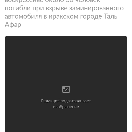
погибли при взрыве заминированного
автомобиля в иракском городе Таль
Афар