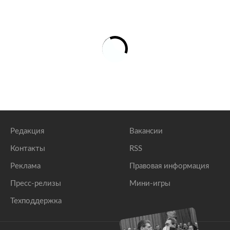
Редакция
Вакансии
Контакты
RSS
Реклама
Правовая информация
Пресс-релизы
Мини-игры
Техподдержка