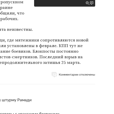
пропускном
краине
общили, что
 рабочих.
та неизвестны.
ади, где мятежники сопротивляются новой
ыли установлены в феврале. КПП тут же
ние боевиков. Блокпосты постоянно
истов-смертников. Последний взрыв на
епродолжительного затишья 25 марта.
Комментарии отключены
 к штурму Рамади