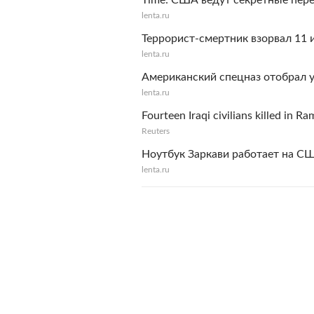
Time: США ведут секретные пер
lenta.ru
Террорист-смертник взорвал 11
lenta.ru
Американский спецназ отобрал у
lenta.ru
Fourteen Iraqi civilians killed in Ra
Reuters
Ноутбук Заркави работает на С
lenta.ru