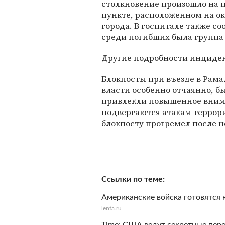
столкновение произошло на 
пункте, расположенном на о
города. В госпитале также со
среди погибших была группа
Другие подробности инциден
Блокпосты при въезде в Рам
власти особенно отчаянно, б
привлекли повышенное внима
подвергаются атакам террор
блокпосту прогремел после н
Ссылки по теме
Американские войска готовятся
lenta.ru