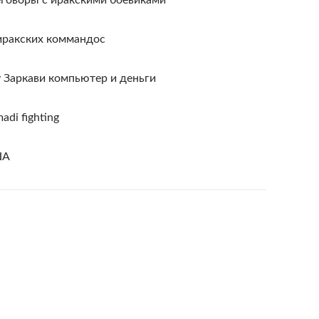
еговоры с иракскими боевиками
 иракских коммандос
 Заркави компьютер и деньги
madi fighting
ША