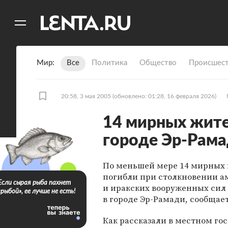
11
A
Мир
Все
Политика
Общество
Происшест
20:58, 3 мая 2005
(обновлено: 01:28, 16 февраля 2026)
14 мирных жите
городе Эр-Рам
По меньшей мере 14 мирных 
погибли при столкновении а
Если сырая рыба пахнет
и иракских вооруженных сил
«рыбой», ее лучше не есть!
в городе Эр-Рамади, сообщает
Как рассказали в местном го