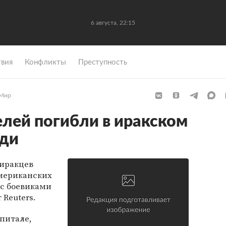
6 августа, 22:15
вия
Конфликты
Преступность
Мир
лей погибли в иракском
ади
иракцев
мериканских
 с боевиками
 Reuters.
спитале,