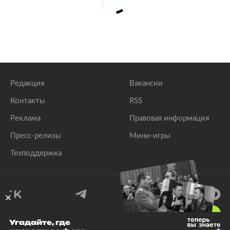
Редакция
Вакансии
Контакты
RSS
Реклама
Правовая информация
Пресс-релизы
Мини-игры
Техподдержка
18
+
Угадайте, где
© 1999–2026 Все права защищены.