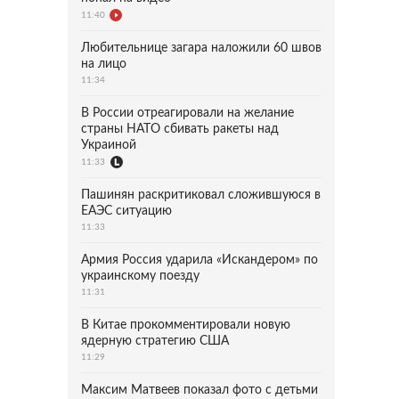
11:40
Любительнице загара наложили 60 швов
на лицо
11:34
В России отреагировали на желание
страны НАТО сбивать ракеты над
Украиной
11:33
Пашинян раскритиковал сложившуюся в
ЕАЭС ситуацию
11:33
Армия Россия ударила «Искандером» по
украинскому поезду
11:31
В Китае прокомментировали новую
ядерную стратегию США
11:29
Максим Матвеев показал фото с детьми