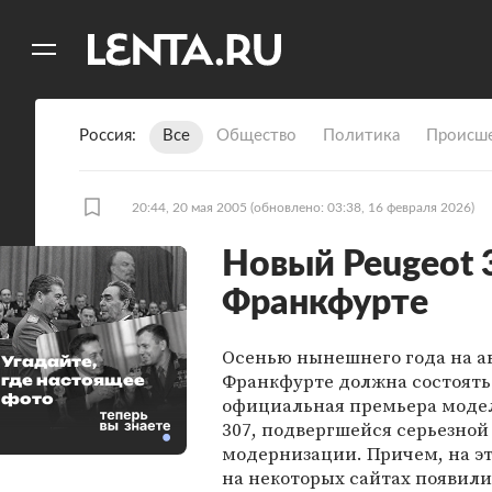
11
A
Россия
Все
Общество
Политика
Происше
20:44, 20 мая 2005
(обновлено: 03:38, 16 февраля 2026)
Новый Peugeot 
Франкфурте
Осенью нынешнего года на а
Угадайте,
Франкфурте должна состоять
где настоящее
фото
официальная премьера модел
307, подвергшейся серьезной
модернизации. Причем, на э
на некоторых сайтах появили