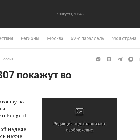
7 августа, 11:43
ствия
Регионы
Москва
69-я параллель
Моя страна
Россия
307 покажут во
втошоу во
ся
и Peugeot
той неделе
сь некие