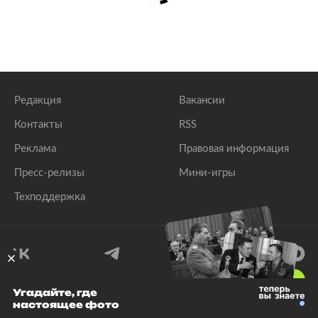
Редакция
Вакансии
Контакты
RSS
Реклама
Правовая информация
Пресс-релизы
Мини-игры
Техподдержка
18
+
Угадайте, где
настоящее фото
© 1999–2026 Все права защищены.
ООО «Лента.Ру»