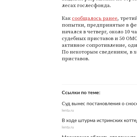
лесах гослесфонда.
Как
сообщалось ранее
, трети
попытки, предпринятые в фев
начался в четверг, около 10 ч
судебных приставов и 50 ОМ
активное сопротивление, оди
По некоторым сведениям, в х
приставов.
Ссылки по теме
Суд вынес постановления о сно
lenta.ru
В ходе штурма истринских котте
lenta.ru