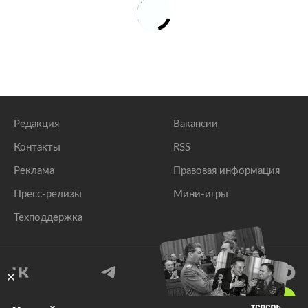
Редакция
Вакансии
Контакты
RSS
Реклама
Правовая информация
Пресс-релизы
Мини-игры
Техподдержка
18
+