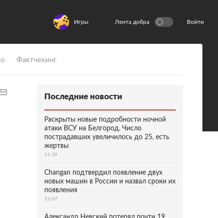
Игры
Лента добра
Войти
ио
Фактчекинг
Последние новости
Раскрыты новые подробности ночной
атаки ВСУ на Белгород. Число
пострадавших увеличилось до 25, есть
жертвы
11:39
Changan подтвердил появление двух
новых машин в России и назвал сроки их
появления
13:07
Александр Невский потерял почти 19