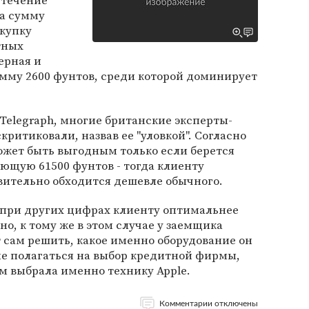
 течение
а сумму
окупку
тных
ерная и
мму 2600 фунтов, среди которой доминирует
 Telegraph, многие британские эксперты-
ритиковали, назвав ее "уловкой". Согласно
ожет быть выгодным только если берется
ющую 61500 фунтов - тогда клиенту
вительно обходится дешевле обычного.
 при других цифрах клиенту оптимальнее
о, к тому же в этом случае у заемщика
т сам решить, какое именно оборудование он
 не полагаться на выбор кредитной фирмы,
м выбрала именно технику Apple.
Комментарии отключены