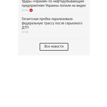
Удары «Гераней» по нефтедобывающим
предприятиям Украины попали на видео
12:41
Гигантская пробка парализовала
федеральную трассу после серьезного
ДТП
12:36
Все новости