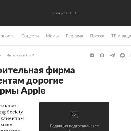
9 августа, 13:15
упность
Coцсети
Мемы
Реклама
Пресса
ТВ и рад
)
Интернет и СМИ
оительная фирма
ентам дорогие
рмы Apple
ельное
ng Society
 клиентам
амках