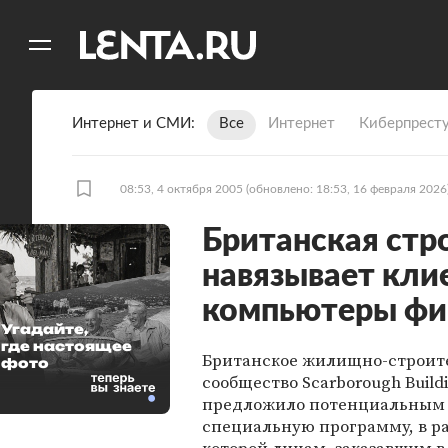
11
A
Интернет и СМИ
Все
Интернет
Киберпрест
08:53, 4 октября 2005
(обновлено: 18:53, 16 февраля 2026
Британская стр
навязывает кли
компьютеры фи
Угадайте,
где настоящее
Британское жилищно-строит
фото
сообщество Scarborough Buildi
предложило потенциальным
специальную программу, в р