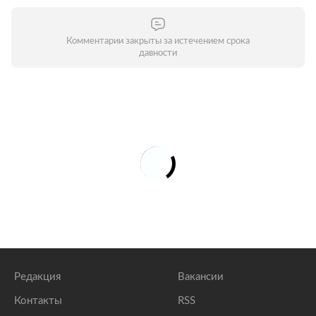
Комментарии закрыты за истечением срока
давности
Редакция
Вакансии
Контакты
RSS