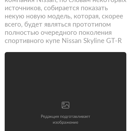
источников, собирается показать
некую новую модель, которая, скорее
всего, будет являться прототипом
полностью очередного поколения
спортивного купе Nissan Skyline GT-R