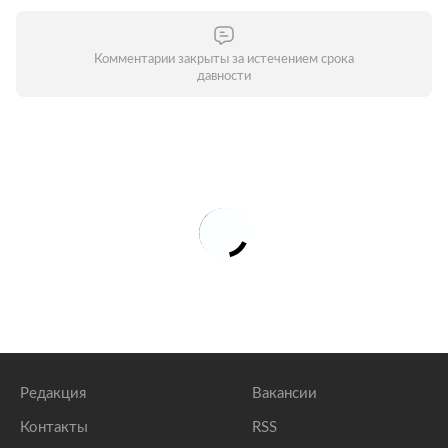
Комментарии закрыты за истечением срока
давности
Редакция
Вакансии
Контакты
RSS