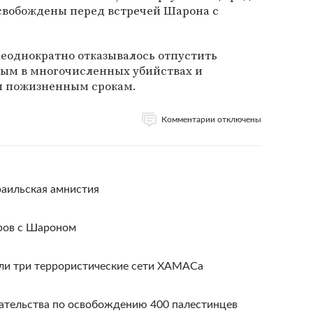
свобождены перед встречей Шарона с
неоднократно отказывалось отпустить
ным в многочисленных убийствах и
м пожизненным срокам.
Комментарии отключены
раильская амнистия
оров с Шароном
ли три террористические сети ХАМАСа
зательства по освобождению 400 палестинцев