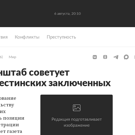
6 августа, 20:10
вия
Конфликты
Преступность
6)
Мир
нштаб советует
естинских заключенных
ование
ьству
ких
ь позиции
страции
ет газета