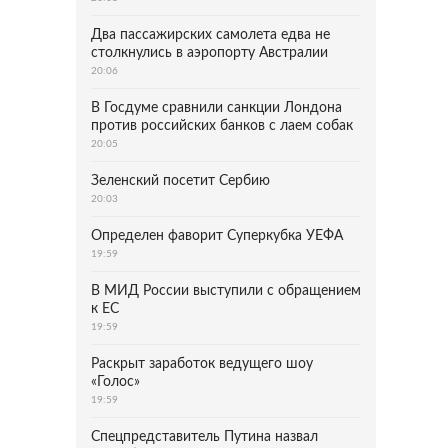
Два пассажирских самолета едва не
столкнулись в аэропорту Австралии
20:06
В Госдуме сравнили санкции Лондона
против российских банков с лаем собак
20:05
Зеленский посетит Сербию
20:03
Определен фаворит Суперкубка УЕФА
19:59
В МИД России выступили с обращением
к ЕС
19:59
Раскрыт заработок ведущего шоу
«Голос»
19:59
Спецпредставитель Путина назвал