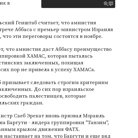
ик в
ьский Генштаб считает, что амнистия
стрече Аббаса с премьер-министром Израиля
 что эти переговоры состоятся в ноябре.
т, что амнистия даст Аббасу преимущество
ппировкой ХАМАС, которая пыталась
стинских заключенных, похищая
 сих пор не привела к успеху ХАМАСа.
б призывает следовать строгим критериям
аключенных. До сих пор израильское
освободить палестинцев, которые
ильских граждан.
истр Саеб Эрекат вновь призвал Мзраиль
а Баргути - лидера группировки "Танзим",
ванным крылом движения ФАТХ.
настаивает на том, что Баргути и еще ряд