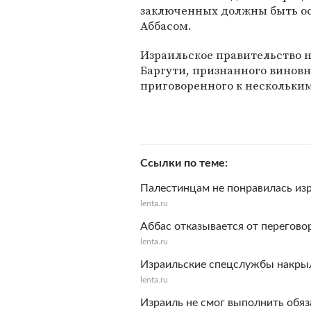
заключенных должны быть о
Аббасом.
Израильское правительство 
Баргути, признанного винов
приговоренного к нескольки
Ссылки по теме
Палестинцам не понравилась из
lenta.ru
Аббас отказывается от перегов
lenta.ru
Израильские спецслужбы накры
lenta.ru
Израиль не смог выполнить обя