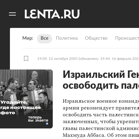
11
A
Мир
Все
Политика
Общество
Происшест
19:09, 12 октября 2005
(обновлено: 19:44, 16 февраля 202
Израильский Ге
освободить пал
Израильское военное команд
Угадайте,
армии рекомендует правител
где настоящее
фото
освободить часть палестинс
заключенных, чтобы укрепит
главы палестинской админи
Махмуда Аббаса. Об этом пиш