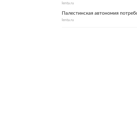
lenta.ru
Палестинская автономия потреб
lenta.ru