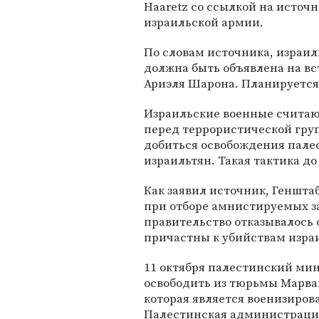
Haaretz со ссылкой на источн
израильской армии.
По словам источника, израил
должна быть объявлена на в
Ариэля Шарона. Планируется,
Израильские военные считаю
перед террористической гру
добиться освобождения пале
израильтян. Такая тактика до
Как заявил источник, Геншта
при отборе амнистируемых з
правительство отказывалось 
причастны к убийствам изра
11 октября палестинский мин
освободить из тюрьмы Марван
которая является военизиро
Палестинская администрация 