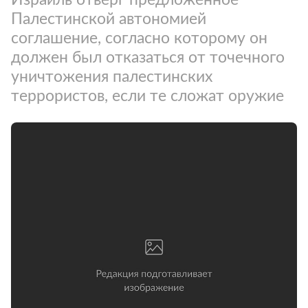
Палестинской автономией
соглашение, согласно которому он
должен был отказаться от точечного
уничтожения палестинских
террористов, если те сложат оружие