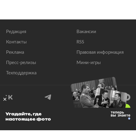
Редакция
Вакансии
Контакты
RSS
Реклама
Правовая информация
Пресс-релизы
Мини-игры
Техподдержка
18
+
Угадайте, где
настоящее фото
© 1999–2026 Все права защищены.
ООО «Лента.Ру»