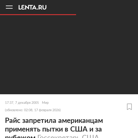
11
A
17:37, 7 декабря 2005
Мир
(обновлено: 02:08, 17 февраля 2026)
Райс запретила американцам
применять пытки в США и за
рубежом
Госсекретарь США