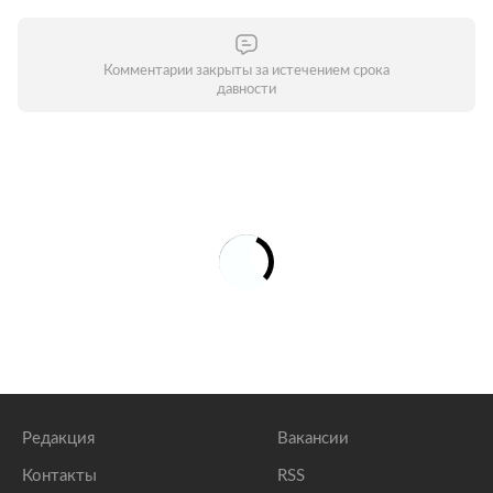
Комментарии закрыты за истечением срока
давности
Редакция
Вакансии
Контакты
RSS