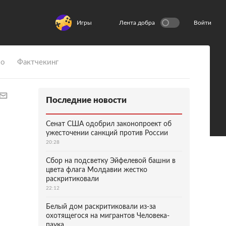
Игры
Лента добра
Войти
ио
Фактчекинг
Последние новости
Сенат США одобрил законопроект об
ужесточении санкций против России
20:28
Сбор на подсветку Эйфелевой башни в
цвета флага Молдавии жестко
раскритиковали
22:12
Белый дом раскритиковали из-за
охотящегося на мигрантов Человека-
паука