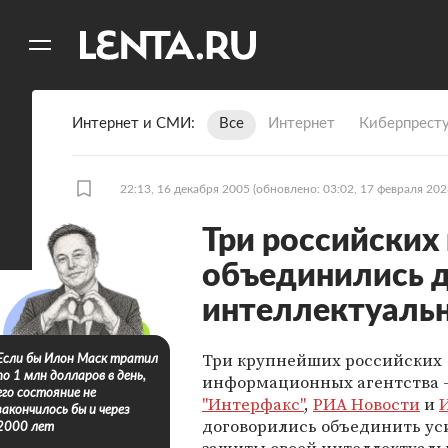
11
A
Интернет и СМИ
Все
Интернет
Киберпрест
22:13, 16 декабря 2005
(обновлено: 03:02, 17 февраля 202
Три российских
объединились 
интеллектуальн
Три крупнейших российских
Если бы Илон Маск тратил
по 1 млн долларов в день,
информационных агентства 
его состояние не
"Интерфакс"
,
РИА Новости
и
закончилось бы и через
договорились объединить ус
2000 лет