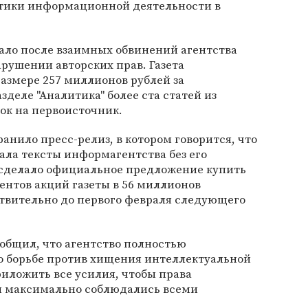
тики информационной деятельности в
ало после взаимных обвинений агентства
арушении авторских прав. Газета
азмере 257 миллионов рублей за
зделе "Аналитика" более ста статей из
лок на первоисточник.
анило пресс-релиз, в котором говорится, что
вала тексты информагентства без его
К сделало официальное предложение купить
центов акций газеты в 56 миллионов
твительно до первого февраля следующего
общил, что агентство полностью
 борьбе против хищения интеллектуальной
иложить все усилия, чтобы права
 максимально соблюдались всеми