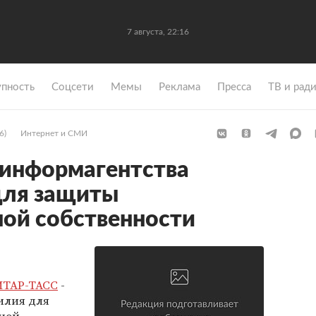
7 августа, 22:16
упность
Coцсети
Мемы
Реклама
Пресса
ТВ и рад
6)
Интернет и СМИ
 информагентства
для защиты
ой собственности
-
ИТАР-ТАСС
-
илия для