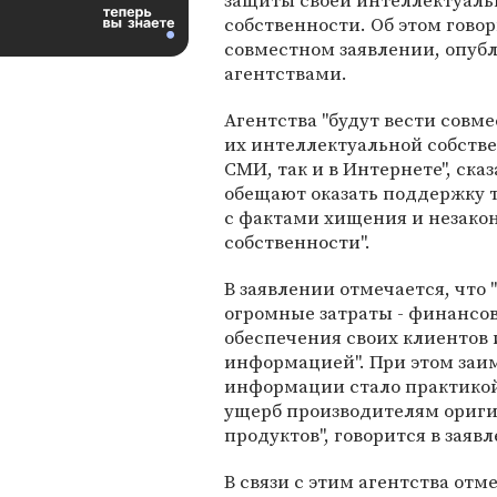
защиты своей интеллектуаль
собственности. Об этом говор
совместном заявлении, опуб
агентствами.
Агентства "будут вести сов
их интеллектуальной собстве
СМИ, так и в Интернете", ска
обещают оказать поддержку т
с фактами хищения и незако
собственности".
В заявлении отмечается, что
огромные затраты - финансов
обеспечения своих клиентов 
информацией". При этом заим
информации стало практико
ущерб производителям ориги
продуктов", говорится в заяв
В связи с этим агентства от