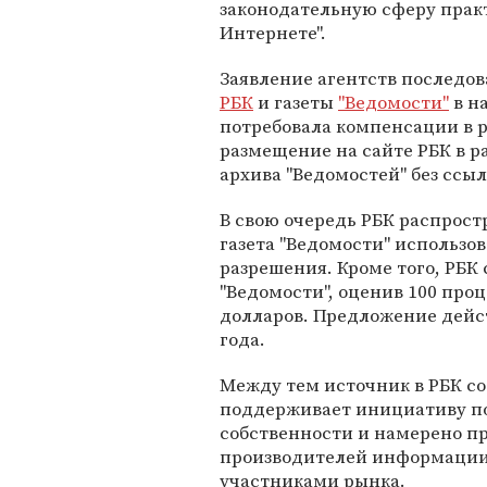
законодательную сферу прак
Интернете".
Заявление агентств последов
РБК
и газеты
"Ведомости"
в н
потребовала компенсации в р
размещение на сайте РБК в ра
архива "Ведомостей" без ссы
В свою очередь РБК распростр
газета "Ведомости" использо
разрешения. Кроме того, РБ
"Ведомости", оценив 100 про
долларов. Предложение дейс
года.
Между тем источник в РБК со
поддерживает инициативу по
собственности и намерено пр
производителей информации
участниками рынка.