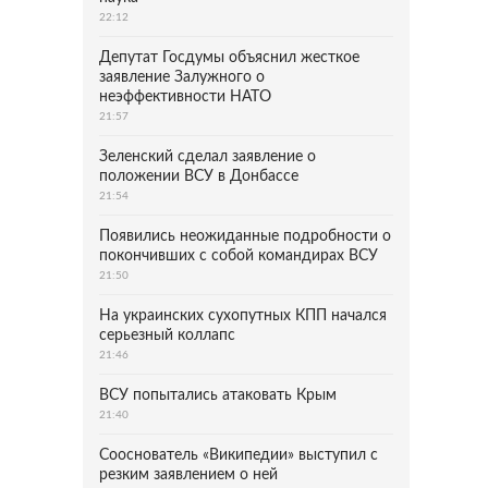
22:12
Депутат Госдумы объяснил жесткое
заявление Залужного о
неэффективности НАТО
21:57
Зеленский сделал заявление о
положении ВСУ в Донбассе
21:54
Появились неожиданные подробности о
покончивших с собой командирах ВСУ
21:50
На украинских сухопутных КПП начался
серьезный коллапс
21:46
ВСУ попытались атаковать Крым
21:40
Сооснователь «Википедии» выступил с
резким заявлением о ней