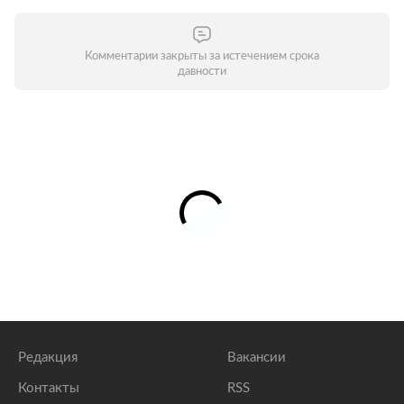
Комментарии закрыты за истечением срока
давности
Редакция
Вакансии
Контакты
RSS