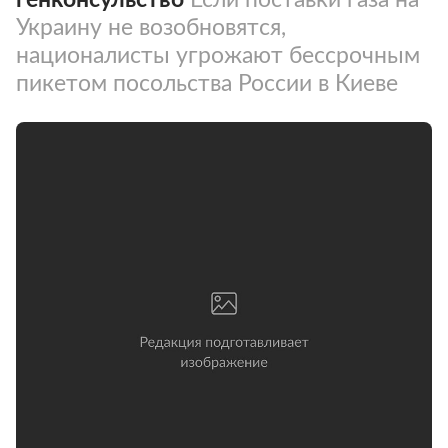
Украину не возобновятся,
националисты угрожают бессрочным
пикетом посольства России в Киеве