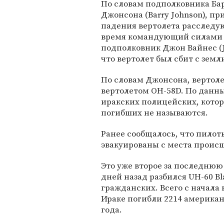
По словам подполковника Ба
Джонсона (Barry Johnson), п
падения вертолета расследую
время командующий силами 
подполковник Джон Вайнес (Jo
что вертолет был сбит с земл
По словам Джонсона, вертоле
вертолетом OH-58D. По данн
иракских полицейских, котор
погибших не называются.
Ранее сообщалось, что пилот
эвакуированы с места происш
Это уже второе за последнюю
дней назад разбился UH-60 Bl
гражданских. Всего с начала 
Ираке погибли 2214 американс
года.