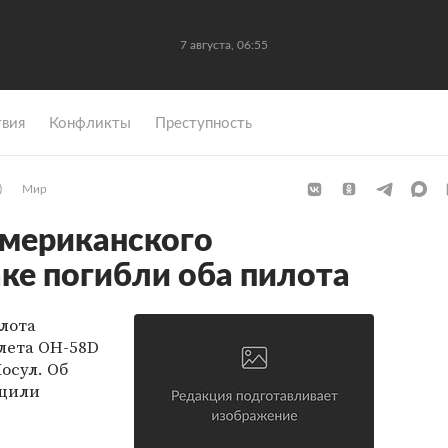
7 августа, 06:55
вия
Конфликты
Преступность
)
Мир
американского
аке погибли оба пилота
лота
лета OH-58D
осул. Об
бщили