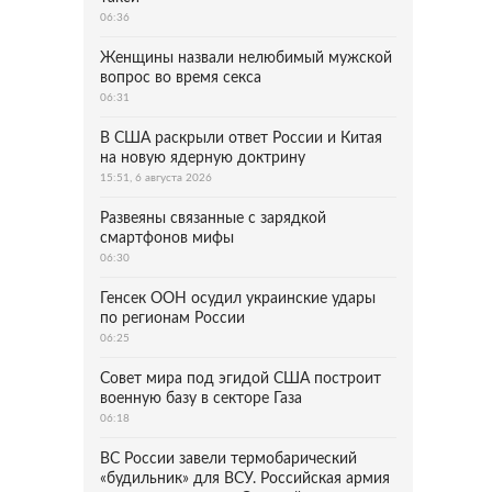
06:36
Женщины назвали нелюбимый мужской
вопрос во время секса
06:31
В США раскрыли ответ России и Китая
на новую ядерную доктрину
15:51, 6 августа 2026
Развеяны связанные с зарядкой
смартфонов мифы
06:30
Генсек ООН осудил украинские удары
по регионам России
06:25
Совет мира под эгидой США построит
военную базу в секторе Газа
06:18
ВС России завели термобарический
«будильник» для ВСУ. Российская армия