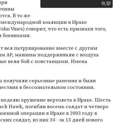
рри
ричины
тся. В то же
международной коалиции в Ираке
hn Vines) говорит, что есть признаки того,
и боевиками.
т вел патрулирование вместе с другим
ым AP, машины поддерживали с воздуха
ые вели бой с повстанцами. Имена
ы получили серьезные ранения и были
ествия в бессознательном состоянии.
 неделю крушение вертолета в Ираке. Шесть
ack Hawk, погибли восемь солдат и четверо
военной операции в Ираке в 2003 году в
ких солдат, из них 34 - за 13 дней нового