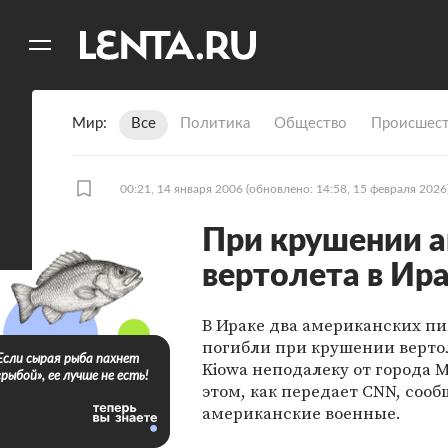
11
A
Мир
Все
Политика
Общество
Происшест
00:21, 14 января 2006
(обновлено: 14:58, 15 февраля 2026
При крушении 
вертолета в Ир
В Ираке два американских пи
погибли при крушении верто
Если сырая рыба пахнет
Kiowa неподалеку от города М
«рыбой», ее лучше не есть!
этом, как передает CNN, соо
американские военные.