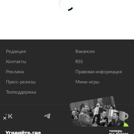
Редакция
Вакансии
Контакты
RSS
Реклама
Правовая информация
Пресс-релизы
Мини-игры
Техподдержка
18
+
Угадайте, где