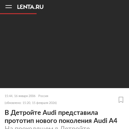
11
A
15:44, 16 января 2006
Россия
(обновлено: 15:20, 15 февраля 2026)
В Детройте Audi представила
прототип нового поколения Audi A4
На проходящем в Детройте