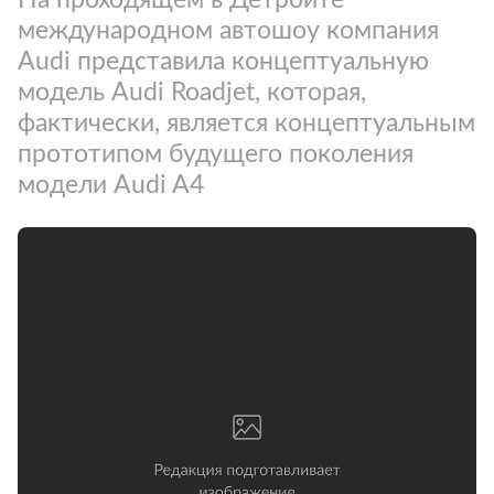
международном автошоу компания
Audi представила концептуальную
модель Audi Roadjet, которая,
фактически, является концептуальным
прототипом будущего поколения
модели Audi A4