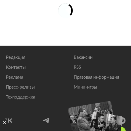
Редакция
Вакансии
Контакты
RSS
Реклама
Правовая информация
Пресс-релизы
Мини-игры
Техподдержка