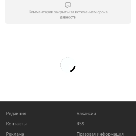
Комментарии закрыты за истечением срока
давности
Редакция
Вакансии
Контакты
RSS
Реклама
Правовая информация