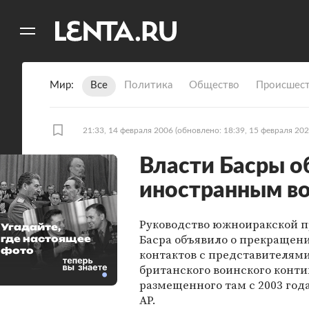
11
A
Мир
Все
Политика
Общество
Происшест
21:33, 14 февраля 2006
(обновлено: 18:39, 15 февраля 202
Власти Басры о
иностранным в
Руководство южноиракской 
Угадайте,
Басра объявило о прекращен
где настоящее
фото
контактов с представителям
британского воинского конти
размещенного там с 2003 год
AP.