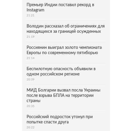
Премьер Индии поставил рекорд в
Instagram
21:21
Володин рассказал об ограничениях для
находящихся за границей осужденных
21:19
Россиянин выиграл золото чемпионата
Европы по современному пятиборью
21:14
Беспилотную опасность объявили в
одном российском регионе
20:39
МИД Болгарии вызвал посла Украины
после взрыва БПЛА на территории
страны
20:35
Российский подросток утонул при
попытке спасти друга
20:22