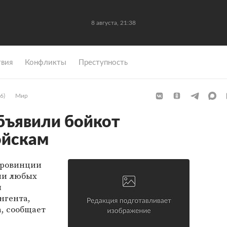
8 августа, 21:38
вия
Конфликты
Преступность
6)
Мир
бъявили бойкот
ойскам
провинции
ии любых
и
нгента,
а, сообщает