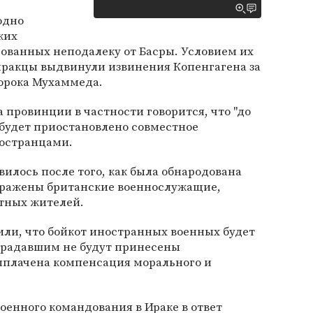
одно
ких
ованных неподалеку от Басры. Условием их
иракцы выдвинули извинения Копенгагена за
орока Мухаммеда.
 провинции в частности говорится, что "до
будет приостановлено совместное
ностранцами.
вилось после того, как была обнародована
ображены британские военнослужащие,
тных жителей.
или, что бойкот иностранных военных будет
страдавшим не будут принесены
ыплачена компенсация морального и
оенного командования в Ираке в ответ