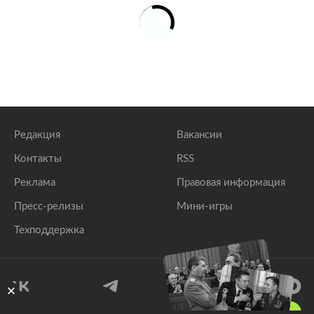
Редакция
Вакансии
Контакты
RSS
Реклама
Правовая информация
Пресс-релизы
Мини-игры
Техподдержка