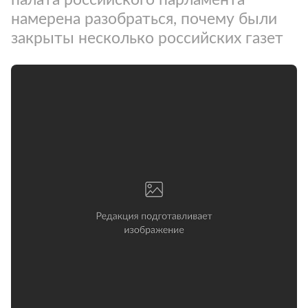
намерена разобраться, почему были
закрыты несколько российских газет