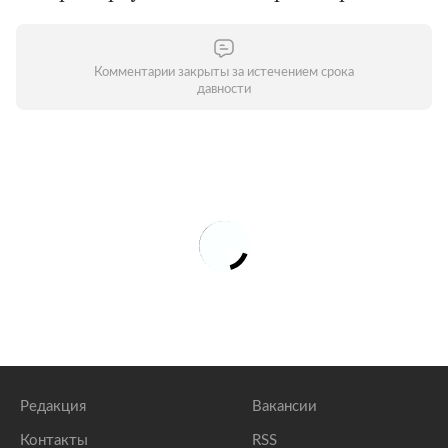
Комментарии закрыты за истечением срока
давности
Редакция
Вакансии
Контакты
RSS