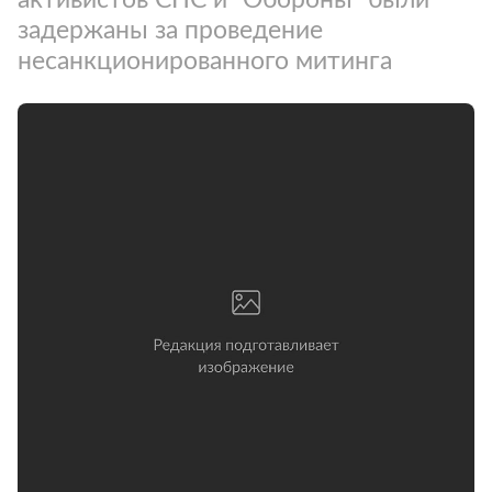
задержаны за проведение
несанкционированного митинга